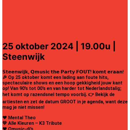
25 oktober 2024 | 19.00u |
Steenwijk
𝗦𝘁𝗲𝗲𝗻𝘄𝗶𝗷𝗸
,
𝗤𝗺𝘂𝘀𝗶𝗰
𝘁𝗵𝗲
𝗣𝗮𝗿𝘁𝘆
𝗙𝗢𝗨𝗧
!
𝗸𝗼𝗺𝘁
𝗲𝗿𝗮𝗮𝗻
!
🎉 Op 25 oktober komt een lading aan foute hits,
spectaculaire shows en een hoop gekkigheid jouw kant
op! Van 90’s tot 00’s en van harder tot Nederlandstalig;
het komt op razendsnel tempo voorbij. 👉 Bekijk de
artiesten en zet de datum GROOT in je agenda, want deze
mag je niet missen!
❤️ Mental Theo
💛
Alle Kleuren – K3 Tribute
❤️
Qmusic-dj’s